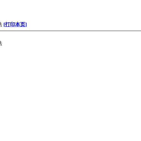
法
[打印本页]
法