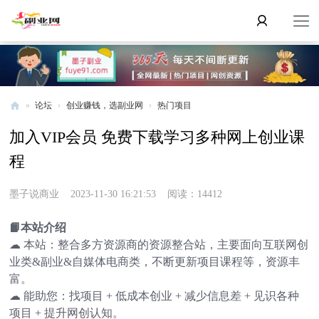
»
论坛
›
创业赚钱，选副业网
›
热门项目
副
加入VIP会员 免费下载学习多种网上创业课
业
程
网
墨子说商业
2023-11-30 16:21:53
阅读：14412
📙本站介绍
☁ 本站：整合多方资源商的资源整合站，主要面向互联网创
业类&副业&自媒体电商类，不断更新项目课程等，资源丰
富。
☁ 能助您：找项目 + 低成本创业 + 减少信息差 + 见识各种
项目 + 提升网创认知。