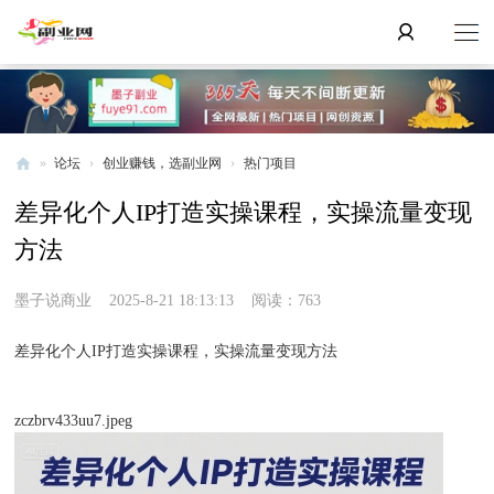
»
论坛
›
创业赚钱，选副业网
›
热门项目
副
差异化个人IP打造实操课程，实操流量变现
业
方法
网
墨子说商业
2025-8-21 18:13:13
阅读：763
差异化个人IP打造实操课程，实操流量变现方法
zczbrv433uu7.jpeg