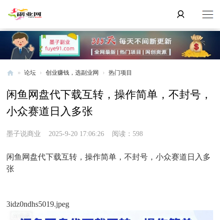
»
论坛
›
创业赚钱，选副业网
›
热门项目
副
闲鱼网盘代下载互转，操作简单，不封号，
业
小众赛道日入多张
网
墨子说商业
2025-9-20 17:06:26
阅读：598
闲鱼网盘代下载互转，操作简单，不封号，小众赛道日入多
张
3idz0ndhs5019.jpeg