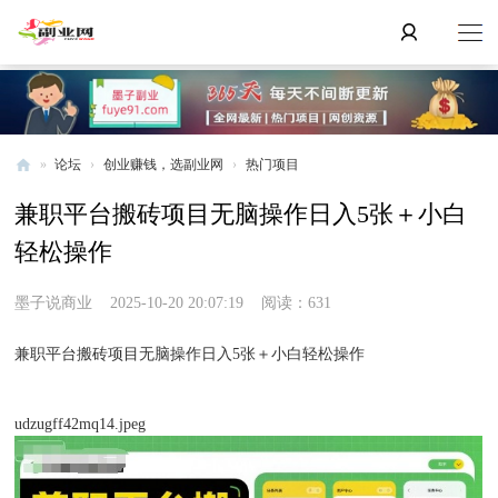
»
论坛
›
创业赚钱，选副业网
›
热门项目
副
兼职平台搬砖项目无脑操作日入5张＋小白
业
轻松操作
网
墨子说商业
2025-10-20 20:07:19
阅读：631
兼职平台搬砖项目无脑操作日入5张＋小白轻松操作
udzugff42mq14.jpeg