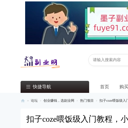
快捷导航
首页
购
»
论坛
›
创业赚钱，选副业网
›
热门项目
›
扣子coze喂饭级入
副
扣子coze喂饭级入门教程，
业
网