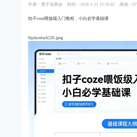
作者：
墨子说商业
时间：
2026-1-21 15:50:42
阅读：67
扣子coze喂饭级入门教程，小白必学基础课
0qxkoutsyh226.jpeg