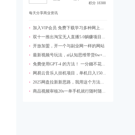
积分 18388
每天分享商业资讯
•
加入VIP会员 免费下载学习多种网上创业课程
•
双十一推出淘宝无人直播5.0躺赚项目，日入1000+，适合新手小白，宝妈
•
开放加盟，开一个与副业网一样的网站
•
最新视频号玩法，ai认知思维带货6w+【揭秘】
•
免費使用GPT-4 的方法！ 一分錢不花，白嫖 ChatGPT专业版、DALL·E 3等
•
网易云音乐人挂机项目，单机日入150+，无脑月入5000+
•
2025网盘拉新新思路，我用这个方法每月稳定5W+适合碎片时间做
•
商品视频审核20s一单手机就行随时随地操作日入2张【揭秘】