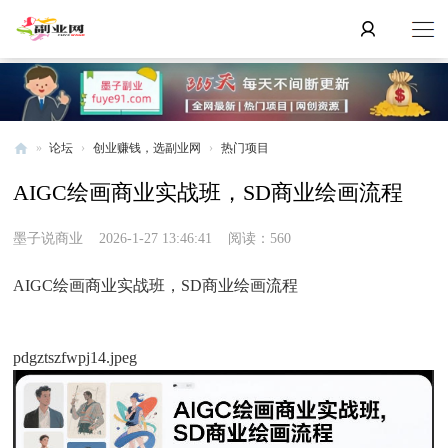
»
论坛
›
创业赚钱，选副业网
›
热门项目
副
AIGC绘画商业实战班，SD商业绘画流程
业
网
墨子说商业
2026-1-27 13:46:41
阅读：560
AIGC绘画商业实战班，SD商业绘画流程
pdgztszfwpj14.jpeg