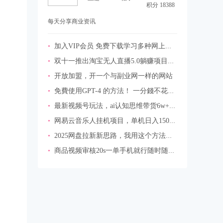
积分 18388
每天分享商业资讯
•
加入VIP会员 免费下载学习多种网上创业课程
•
双十一推出淘宝无人直播5.0躺赚项目，日入1000+，适合新手小白，宝妈
•
开放加盟，开一个与副业网一样的网站
•
免費使用GPT-4 的方法！ 一分錢不花，白嫖 ChatGPT专业版、DALL·E 3等
•
最新视频号玩法，ai认知思维带货6w+【揭秘】
•
网易云音乐人挂机项目，单机日入150+，无脑月入5000+
•
2025网盘拉新新思路，我用这个方法每月稳定5W+适合碎片时间做
•
商品视频审核20s一单手机就行随时随地操作日入2张【揭秘】