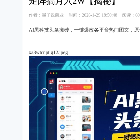
矩阵搞月入2W【揭秘】
作者：
墨子说商业
时间：
2026-1-29 18:50:48
阅读：60
AI黑科技头条搬砖，一键爆改各平台热门图文，原
xa3wtcnptlg12.jpeg