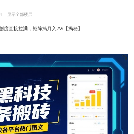
4
显示全部楼层
创度直接拉满，矩阵搞月入2W【揭秘】