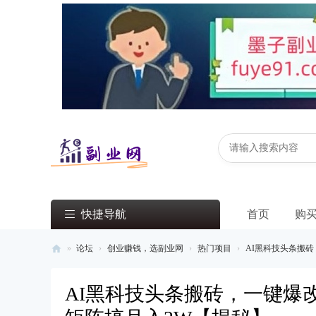
快捷导航
首页
购
»
论坛
›
创业赚钱，选副业网
›
热门项目
›
AI黑科技头条搬砖
副
AI黑科技头条搬砖，一键爆
业
网