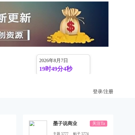
2026年8月7日
19时49分5秒
登录
/注册
，
墨子说商业
关注Ta
主题 5777
帖子 5774