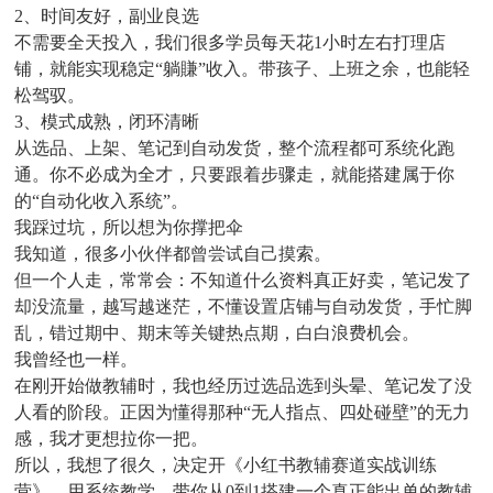
2、时间友好，副业良选
不需要全天投入，我们很多学员每天花1小时左右打理店
铺，就能实现稳定“躺賺”收入。带孩子、上班之余，也能轻
松驾驭。
3、模式成熟，闭环清晰
从选品、上架、笔记到自动发货，整个流程都可系统化跑
通。你不必成为全才，只要跟着步骤走，就能搭建属于你
的“自动化收入系统”。
我踩过坑，所以想为你撑把伞
我知道，很多小伙伴都曾尝试自己摸索。
但一个人走，常常会：不知道什么资料真正好卖，笔记发了
却没流量，越写越迷茫，不懂设置店铺与自动发货，手忙脚
乱，错过期中、期末等关键热点期，白白浪费机会。
我曾经也一样。
在刚开始做教辅时，我也经历过选品选到头晕、笔记发了没
人看的阶段。正因为懂得那种“无人指点、四处碰壁”的无力
感，我才更想拉你一把。
所以，我想了很久，决定开《小红书教辅赛道实战训练
营》，用系统教学，带你从0到1搭建一个真正能出单的教辅