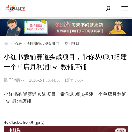
»
论坛
›
创业赚钱，选副业网
›
热门项目
副
小红书教辅赛道实战项目，带你从0到1搭建
业
一个单店月利润1w+教辅店铺
网
墨子说商业
2026-2-1 16:44:56
阅读：687
小红书教辅赛道实战项目，带你从0到1搭建一个单店月利润
1w+教辅店铺
4vz4askwhv020.jpeg