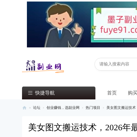
快捷导航
首页
购
»
论坛
›
创业赚钱，选副业网
›
热门项目
›
美女图文搬运技术，2
副
美女图文搬运技术，2026
业
网