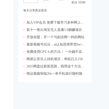
积分 18388
每天分享商业资讯
•
加入VIP会员 免费下载学习多种网上创业课程
•
双十一推出淘宝无人直播5.0躺赚项目，日入1000+，适合新手小白，宝妈
•
开放加盟，开一个与副业网一样的网站
•
最新视频号玩法，ai认知思维带货6w+【揭秘】
•
免費使用GPT-4 的方法！ 一分錢不花，白嫖 ChatGPT专业版、DALL·E 3等
•
网易云音乐人挂机项目，单机日入150+，无脑月入5000+
•
2025网盘拉新新思路，我用这个方法每月稳定5W+适合碎片时间做
•
商品视频审核20s一单手机就行随时随地操作日入2张【揭秘】